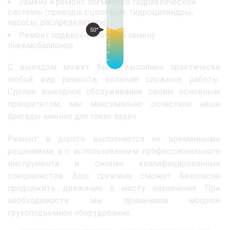
Замену и ремонт элементов гидравлической
системы (приводы сцепления, гидроцилиндры,
насосы, распределители).
50°
Ремонт подвески, включая замену
пневмобаллонов.
С выездом может быть выполнен практически
любой вид ремонта, включая сложные работы.
Сделав выездное обслуживание своим основным
приоритетом, мы максимально оснастили наши
бригады именно для таких задач.
Ремонт в дороге выполняется не временными
решениями, а с использованием профессионального
инструмента и силами квалифицированных
специалистов. Ваш грузовик сможет безопасно
продолжить движение к месту назначения. При
необходимости мы применяем мощное
грузоподъемное оборудование.