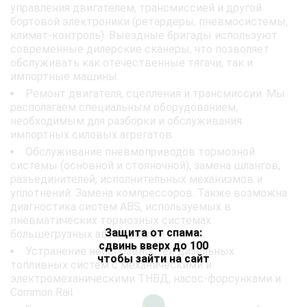
управления двигателем, трансмиссией и другой
бортовой электроники (ретардеры, пневмосистемы,
климат-контроль). Выездные бригады используют
современные дилерские сканеры, что позволяет
обслуживать как отечественные тягачи, так и
импортные машины.
Ремонт двигателя, сцепления и трансмиссии. Мы
располагаем специальным оборудованием,
необходимым для разборки и обслуживания
импортных силовых агрегатов.
Обслуживание пневмоприводов тормозной
системы (основной и стояночной), замена шлангов,
разъединителей, исполнительных механизмов и
уплотнений. Замена компрессоров. Также возможна
диагностика систем ABS, используемых в
пневматических тормозных системах
Защита от спама:
большегрузных автомобилей.
сдвинь вверх до 100
Устранение неисправностей дизельных
чтобы зайти на сайт
топливных систем с механическими и
электромеханическими ТНВД, насос-форсунками и
Common Rail.